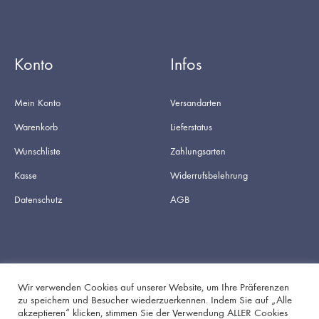
Konto
Infos
Mein Konto
Versandarten
Warenkorb
Lieferstatus
Wunschliste
Zahlungsarten
Kasse
Widerrufsbelehrung
Datenschutz
AGB
Wir verwenden Cookies auf unserer Website, um Ihre Präferenzen
zu speichern und Besucher wiederzuerkennen. Indem Sie auf „Alle
akzeptieren“ klicken, stimmen Sie der Verwendung ALLER Cookies
Facebook
Instagram